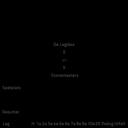
De Laglösa vs Stonemasters
De Laglösa vs Stonemasters
av
elvira
·
2023-12-04
De Laglösa
5
vs
5
Stonemasters
Spelplats
Bana 3
Resultat
Lag
H
1a
2a
3e
4e
5e
6e
7e
8e
9e
10e
EE
Poäng
Utfall