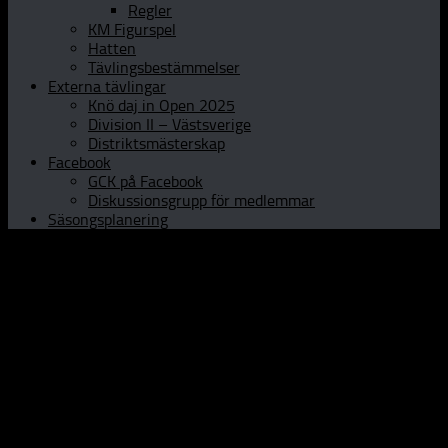
Regler
KM Figurspel
Hatten
Tävlingsbestämmelser
Externa tävlingar
Knö daj in Open 2025
Division II – Västsverige
Distriktsmästerskap
Facebook
GCK på Facebook
Diskussionsgrupp för medlemmar
Säsongsplanering
Hem
Om GCK
Klubbinfo
Styrelsen
Kontaktpersoner
Historia
Curlinghallen
Prova curling
Öppet Hus