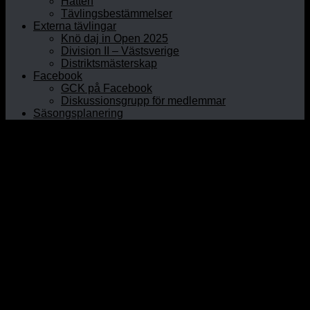
Hatten
Tävlingsbestämmelser
Externa tävlingar
Knö daj in Open 2025
Division II – Västsverige
Distriktsmästerskap
Facebook
GCK på Facebook
Diskussionsgrupp för medlemmar
Säsongsplanering
Hem
Om GCK
Klubbinfo
Styrelsen
Kontaktpersoner
Historia
Curlinghallen
Prova curling
Öppet Hus
Prova på junior
Nybörjarkurser
Rullstolscurling
Medlem