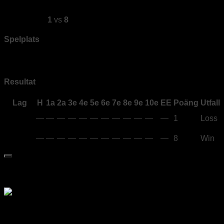
av
Jonas Edén
·
2020-03-09
Under isen
1
vs
8
De Laglösa
Spelplats
Bana 2
Resultat
Lag
H
1a
2a
3e
4e
5e
6e
7e
8e
9e
10e
EE
Poäng
Utfall
Under
—
—
—
—
—
—
—
—
—
—
—
—
1
Loss
isen
De
—
—
—
—
—
—
—
—
—
—
—
—
8
Win
Laglösa
Medlem i Svenska Curlingförbundet
Div 1 Göteborgsligan