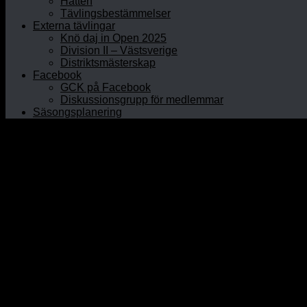
Hatten
Tävlingsbestämmelser
Externa tävlingar
Knö daj in Open 2025
Division II – Västsverige
Distriktsmästerskap
Facebook
GCK på Facebook
Diskussionsgrupp för medlemmar
Säsongsplanering
Hem
Om GCK
Klubbinfo
Styrelsen
Kontaktpersoner
Historia
Curlinghallen
Prova curling
Öppet Hus
Prova på junior
Nybörjarkurser
Rullstolscurling
Medlem