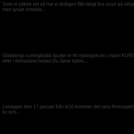
Som ni säkert vet så har vi äntligen fått riktigt bra snurr på uth
men tyvärr innebär...
Medlem
2026-02-12
Frälst efter curling på OS? – Anmäl dig
Göteborgs curlingklubb bjuder in till nybörjarkurs i mars! KU
eller i formuläret nedan.Du lånar hjälm,...
Övrigt
2025-12-19
Filminspelning i hallen!
Lördagen den 17 januari från kl10 kommer det vara filminspelnin
liv och...
Övrigt