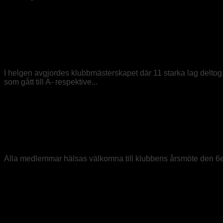
Intern tävling
/
Medlem
2025-04-06
Lag P.A.P vinnare i KM!
I helgen avgjordes klubbmästerskapet där 11 starka lag deltog.
som gått till A- respektive...
Årsmöte
2025-03-28
Välkomna på årsmöte!
Alla medlemmar hälsas välkomna till klubbens årsmöte den 6e ap
Extern tävling
2025-03-03
Bra avslutning på Div1 Södra