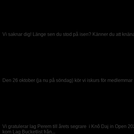
2025-12-18
Välkomna och prova curling med Stic
Vi saknar dig! Länge sen du stod på isen? Känner du att knäna i
Medlem
/
Övrigt
2025-10-22
Iskurs för medlemmar
Den 26 oktober (ja nu på söndag) kör vi iskurs för medlemmar som
Extern tävling
2025-09-28
Årets segrare i Knô Daj in Open
Vi gratulerar lag Perem till årets segrare i Knô Daj in Open 
kom Lag Bucketlist från...