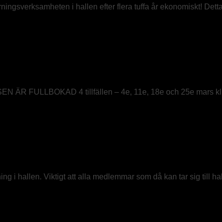
yrningsverksamheten i hallen efter flera tuffa år ekonomiskt! Detta ä
 till nybörjarkurs här!
RSEN ÄR FULLBOKAD 4 tillfällen – 4e, 11e, 18e och 25e mars kl.
g i hallen. Viktigt att alla medlemmar som då kan tar sig till ha