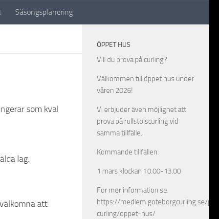
Säsongsplanering
ÖPPET HUS
Vill du prova på curling?
Välkommen till öppet hus under
våren 2026!
ungerar som kval
Vi erbjuder även möjlighet att
prova på rullstolscurling vid
samma tillfälle.
Kommande tillfällen:
älda lag.
1 mars klockan 10.00-13.00
För mer information se:
https://medlem.goteborgcurling.se/pro
 välkomna att
curling/oppet-hus/