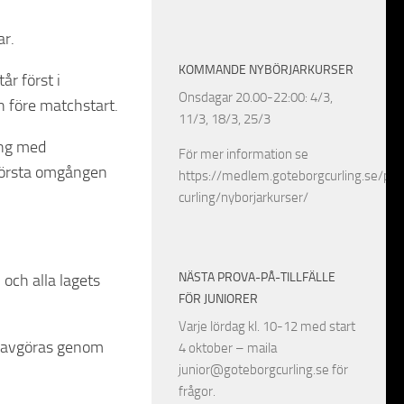
ar.
KOMMANDE NYBÖRJARKURSER
år först i
Onsdagar 20.00-22:00: 4/3,
n före matchstart.
11/3, 18/3, 25/3
ing med
För mer information se
 första omgången
https://medlem.goteborgcurling.se/pro
curling/nyborjarkurser/
NÄSTA PROVA-PÅ-TILLFÄLLE
och alla lagets
FÖR JUNIORER
Varje lördag kl. 10-12 med start
n) avgöras genom
4 oktober – maila
junior@goteborgcurling.se för
frågor.