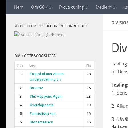
Hem
Om GCK
Prova curling
Medlem
Ju
Hoppa till innehåll
DIVISIO
MEDLEM I SVENSKA CURLINGFÖRBUNDET
Div
DIV 1 GÖTEBORGSLIGAN
Tävling
Pos
Lag
Pts
till Di
1
Kroppkakans vänner:
28
Underavdelning 3.7
Tävlin
2
Broomz
26
1. Seri
3
Shit Happens Again
23
4
Översläpparna
19
2. Alla
5
Fantastiska 4an
16
3. Såvä
6
Stonemasters
15
deltaga