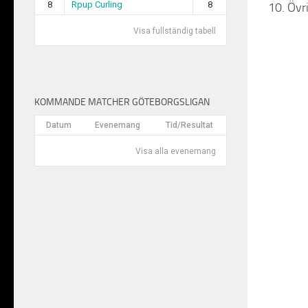
8
Rpup Curling
8
10. Övr
Visa fullständig tabell
KOMMANDE MATCHER GÖTEBORGSLIGAN
Datum
Evenemang
Tid/Resultat
Visa alla evenemang