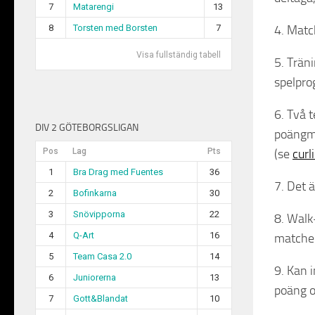
7
Matarengi
13
8
Torsten med Borsten
7
4. Matc
Visa fullständig tabell
5. Trän
spelpro
6. Två 
DIV 2 GÖTEBORGSLIGAN
poängme
Pos
Lag
Pts
(se
curl
1
Bra Drag med Fuentes
36
7. Det ä
2
Bofinkarna
30
3
Snövipporna
22
8. Walk
4
Q-Art
16
matcher
5
Team Casa 2.0
14
9. Kan 
6
Juniorerna
13
poäng o
7
Gott&Blandat
10