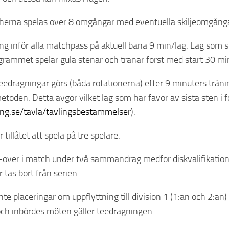
herna spelas över 8 omgångar med eventuella skiljeomgång
ing inför alla matchpass på aktuell bana 9 min/lag. Lag som st
grammet spelar gula stenar och tränar först med start 30 mi
teedragningar görs (båda rotationerna) efter 9 minuters trän
toden. Detta avgör vilket lag som har favör av sista sten i
ing.se/tavla/tavlingsbestammelser
).
r tillåtet att spela på tre spelare.
-over i match under två sammandrag medför diskvalifikation 
 tas bort från serien.
inte placeringar om uppflyttning till division 1 (1:an och 2:a
ch inbördes möten gäller teedragningen.