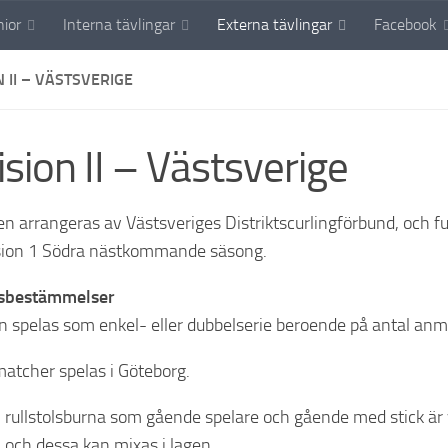
nior
Interna tävlingar
Externa tävlingar
Facebook
N II – VÄSTSVERIGE
ision II – Västsverige
en arrangeras av Västsveriges Distriktscurlingförbund, och f
vision 1 Södra nästkommande säsong.
gsbestämmelser
en spelas som enkel- eller dubbelserie beroende på antal anm
 matcher spelas i Göteborg.
l rullstolsburna som gående spelare och gående med stick är
, och dessa kan mixas i lagen.