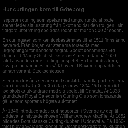
Hur curlingen kom till Göteborg
Issporten curling som spelas med tunga, runda, slipade
stenar leder sitt ursprung från Skottland där den troligen i sin
tidigare utformning spelades redan för mer än 500 år sedan.
En curlingsten som kan tidsbestämmas till år 1511 finns ännu
bevarad. Från början var stenarna försedda med
urgröpningar för handens fingrar. Spelet benämndes vid
denna tid ”Manly Scottish excercise” men redan på 1600-
talet användes ordet curling för spelet. En holländsk form,
isvarpa, benämndes också Khuyten. I Bayern uppträdde en
annan variant, Stockschiessen.
Stenarna försågs senare med särskilda handtag och reglerna
som i huvudsak gäller än i dag skrevs 1804. Vid denna tid
tog skotska utvandrare med sig spelet till Canada. År 1838
grundades Royal Caledonian Curling Club som fortfarande
gäller som sportens högsta auktoritet.
År 1846 introducerades curlingsporten i Sverige av den till
Uddevalla inflyttade skotten William Andrew MacFie. År 1852
bildades Bohuslänska Curlingklubben i Uddevalla. På 1860-
talet blev dåvarande kronprins Oscar beskyddare av klubben