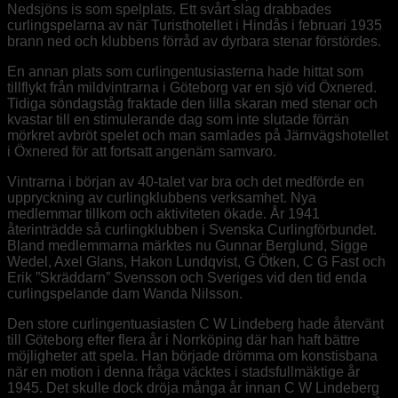
Nedsjöns is som spelplats. Ett svårt slag drabbades
curlingspelarna av när Turisthotellet i Hindås i februari 1935
brann ned och klubbens förråd av dyrbara stenar förstördes.
En annan plats som curlingentusiasterna hade hittat som
tillflykt från mildvintrarna i Göteborg var en sjö vid Öxnered.
Tidiga söndagståg fraktade den lilla skaran med stenar och
kvastar till en stimulerande dag som inte slutade förrän
mörkret avbröt spelet och man samlades på Järnvägshotellet
i Öxnered för att fortsatt angenäm samvaro.
Vintrarna i början av 40-talet var bra och det medförde en
uppryckning av curlingklubbens verksamhet. Nya
medlemmar tillkom och aktiviteten ökade. År 1941
återinträdde så curlingklubben i Svenska Curlingförbundet.
Bland medlemmarna märktes nu Gunnar Berglund, Sigge
Wedel, Axel Glans, Hakon Lundqvist, G Ötken, C G Fast och
Erik ”Skräddarn” Svensson och Sveriges vid den tid enda
curlingspelande dam Wanda Nilsson.
Den store curlingentuasiasten C W Lindeberg hade återvänt
till Göteborg efter flera år i Norrköping där han haft bättre
möjligheter att spela. Han började drömma om konstisbana
när en motion i denna fråga väcktes i stadsfullmäktige år
1945. Det skulle dock dröja många år innan C W Lindeberg