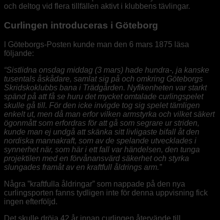
och deltog vid flera tillfällen aktivt i klubbens tävlingar.
Curlingen introduceras i Göteborg
I Göteborgs-Posten kunde man den 6 mars 1875 läsa
följande:
“Sistlidna onsdag middag (3 mars) hade hundra-, ja kanske
tusentals åskådare, samlat sig på och omkring Göteborgs
Skridskoklubbs bana i Trädgården. Nyfikenheten var starkt
spänd på att få se huru det mycket omtalade curlingspelet
skulle gå till. För den icke invigde tog sig spelet tämligen
enkelt ut, men då man erfor vilken armstyrka och vilket säkert
ögonmått som erfordras för att gå som segrare ur striden,
kunde man ej undgå att skänka sitt livligaste bifall åt den
nordiska mannakraft, som av de spelande utvecklades i
synnerhet när, som här i ett fall var händelsen, den tunga
projektilen med en förvånansvärd säkerhet och styrka
slungades framåt av en kraftfull åldrings arm.”
Några ”kraftfulla åldringar” som nappade på den nya
curlingsporten fanns tydligen inte för denna uppvisning fick
ingen efterföljd.
Det skulle dröja 42 år innan curlingen återvände till