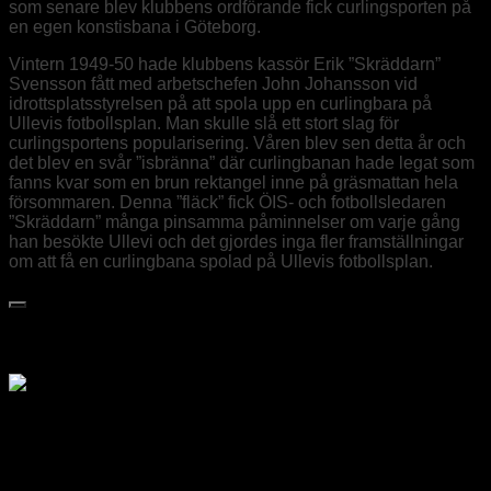
som senare blev klubbens ordförande fick curlingsporten på
en egen konstisbana i Göteborg.
Vintern 1949-50 hade klubbens kassör Erik ”Skräddarn”
Svensson fått med arbetschefen John Johansson vid
idrottsplatsstyrelsen på att spola upp en curlingbara på
Ullevis fotbollsplan. Man skulle slå ett stort slag för
curlingsportens popularisering. Våren blev sen detta år och
det blev en svår ”isbränna” där curlingbanan hade legat som
fanns kvar som en brun rektangel inne på gräsmattan hela
försommaren. Denna ”fläck” fick ÖIS- och fotbollsledaren
”Skräddarn” många pinsamma påminnelser om varje gång
han besökte Ullevi och det gjordes inga fler framställningar
om att få en curlingbana spolad på Ullevis fotbollsplan.
Medlem i Svenska Curlingförbundet
Div 1 Göteborgsligan
Pos
Lag
Pts