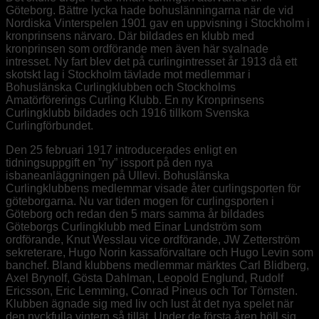
Göteborg. Bättre lycka hade bohuslänningarna när de vid
Nordiska Vinterspelen 1901 gav en uppvisning i Stockholm i
kronprinsens närvaro. Där bildades en klubb med
kronprinsen som ordförande men även här svalnade
intresset. Ny fart blev det på curlingintresset år 1913 då ett
skotskt lag i Stockholm tävlade mot medlemmar i
Bohuslänska Curlingklubben och Stockholms
Amatörförerings Curling Klubb. En ny Kronprinsens
Curlingklubb bildades och 1916 tillkom Svenska
Curlingförbundet.
Den 25 februari 1917 introducerades enligt en
tidningsuppgift en ”ny” issport på den nya
isbaneanläggningen på Ullevi. Bohuslänska
Curlingklubbens medlemmar visade åter curlingsporten för
göteborgarna. Nu var tiden mogen för curlingsporten i
Göteborg och redan den 5 mars samma år bildades
Göteborgs Curlingklubb med Einar Lundström som
ordförande, Knut Wesslau vice ordförande, JW Zetterström
sekreterare, Hugo Norin kassaförvaltare och Hugo Levin som
banchef. Bland klubbens medlemmar märktes Carl Blidberg,
Axel Brynolf, Gösta Dahlman, Leopold Englund, Rudolf
Ericsson, Eric Lemming, Conrad Pineus och Tor Törnsten.
Klubben ägnade sig med liv och lust åt det nya spelet när
den nyckfulla vintern så tillät. Under de första åren höll sig