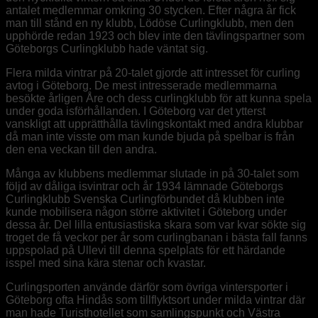
antalet medlemmar omkring 30 stycken. Efter några år fick
man till stånd en ny klubb, Lödöse Curlingklubb, men den
upphörde redan 1923 och blev inte den tävlingspartner som
Göteborgs Curlingklubb hade väntat sig.
Flera milda vintrar på 20-talet gjorde att intresset för curling
avtog i Göteborg. De mest intresserade medlemmarna
besökte årligen Åre och dess curlingklubb för att kunna spela
under goda isförhållanden. I Göteborg var det ytterst
vanskligt att upprätthålla tävlingskontakt med andra klubbar
då man inte visste om man kunde bjuda på spelbar is från
den ena veckan till den andra.
Många av klubbens medlemmar slutade in på 30-talet som
följd av dåliga isvintrar och år 1934 lämnade Göteborgs
Curlingklubb Svenska Curlingförbundet då klubben inte
kunde mobilisera någon större aktivitet i Göteborg under
dessa år. Del lilla entusiastiska skara som var kvar sökte sig
troget de få veckor per år som curlingbanan i bästa fall fanns
uppspolad på Ullevi till denna spelplats för ett härdande
isspel med sina kära stenar och kvastar.
Curlingsporten använde därför som övriga vintersporter i
Göteborg ofta Hindås som tillflyktsort under milda vintrar där
man hade Turisthotellet som samlingspunkt och Västra