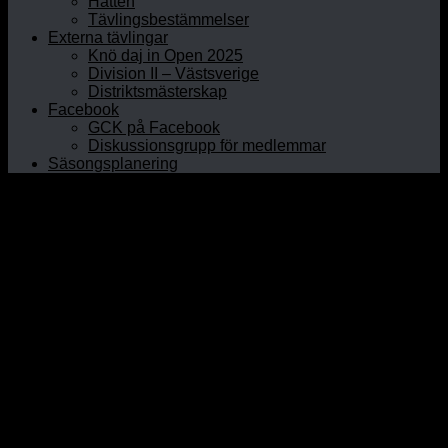
Hatten
Tävlingsbestämmelser
Externa tävlingar
Knö daj in Open 2025
Division II – Västsverige
Distriktsmästerskap
Facebook
GCK på Facebook
Diskussionsgrupp för medlemmar
Säsongsplanering
Hem
Om GCK
Klubbinfo
Styrelsen
Kontaktpersoner
Historia
Curlinghallen
Prova curling
Öppet Hus
Prova på junior
Nybörjarkurser
Rullstolscurling
Medlem