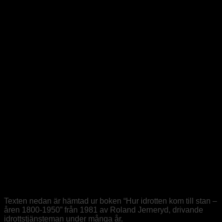
Division 1
Division 2
Division 3
Göteborgsligan Höst 2024
Division 1
Division 2
Regler
KM Figurspel
Hatten
Tävlingsbestämmelser
Externa tävlingar
Knö daj in Open 2025
Division II – Västsverige
Distriktsmästerskap
Facebook
GCK på Facebook
Diskussionsgrupp för medlemmar
Säsongsplanering
Historia
Texten nedan är hämtad ur boken “Hur idrotten kom till stan –
åren 1800-1950” från 1981 av Roland Jerneryd, drivande
idrottstjänsteman under många år.