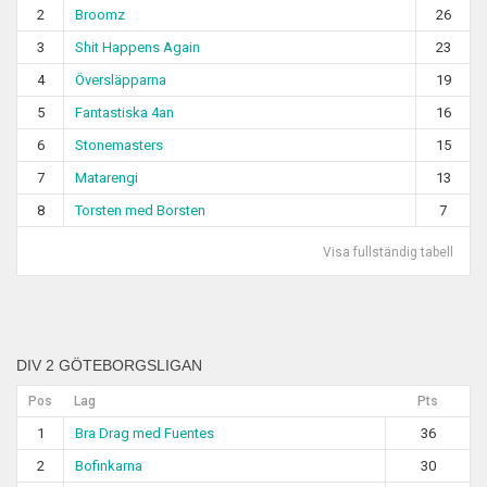
2
Broomz
26
3
Shit Happens Again
23
4
Översläpparna
19
5
Fantastiska 4an
16
6
Stonemasters
15
7
Matarengi
13
8
Torsten med Borsten
7
Visa fullständig tabell
DIV 2 GÖTEBORGSLIGAN
Pos
Lag
Pts
1
Bra Drag med Fuentes
36
2
Bofinkarna
30