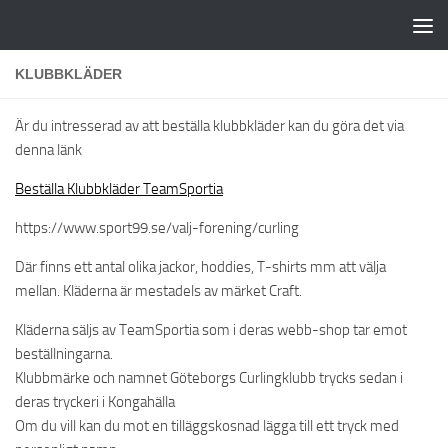
Hoppa till innehåll
KLUBBKLÄDER
Är du intresserad av att beställa klubbkläder kan du göra det via
denna länk
Beställa Klubbkläder TeamSportia
https://www.sport99.se/valj-forening/curling
Där finns ett antal olika jackor, hoddies, T-shirts mm att välja
mellan. Kläderna är mestadels av märket Craft.
Kläderna säljs av TeamSportia som i deras webb-shop tar emot
beställningarna.
Klubbmärke och namnet Göteborgs Curlingklubb trycks sedan i
deras tryckeri i Kongahälla
Om du vill kan du mot en tilläggskosnad lägga till ett tryck med