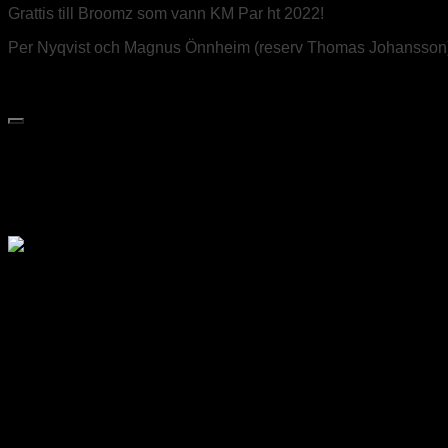
Grattis till Broomz som vann KM Par ht 2022!
Per Nyqvist och Magnus Önnheim (reserv Thomas Johansson) 
Nästa artikel
Nytt pannrum? Nej, energioptimering!
Föregående artikel
Therese Westman och Robin Ahlbe
Medlem i Svenska Curlingförbundet
Div 1 Göteborgsligan
Pos
Lag
Pts
1
Kroppkakans vänner: Underavdelning 3.7
28
2
Broomz
26
3
Shit Happens Again
23
4
Översläpparna
19
5
Fantastiska 4an
16