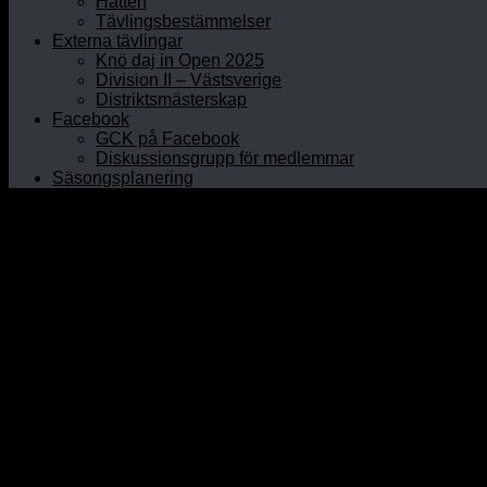
Hatten
Tävlingsbestämmelser
Externa tävlingar
Knö daj in Open 2025
Division II – Västsverige
Distriktsmästerskap
Facebook
GCK på Facebook
Diskussionsgrupp för medlemmar
Säsongsplanering
Hem
Om GCK
Klubbinfo
Styrelsen
Kontaktpersoner
Historia
Curlinghallen
Prova curling
Öppet Hus
Prova på junior
Nybörjarkurser
Rullstolscurling
Medlem