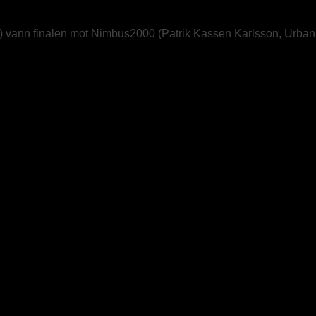
vann finalen mot Nimbus2000 (Patrik Kassen Karlsson, Urban 
rg segrare av GMDC 2022