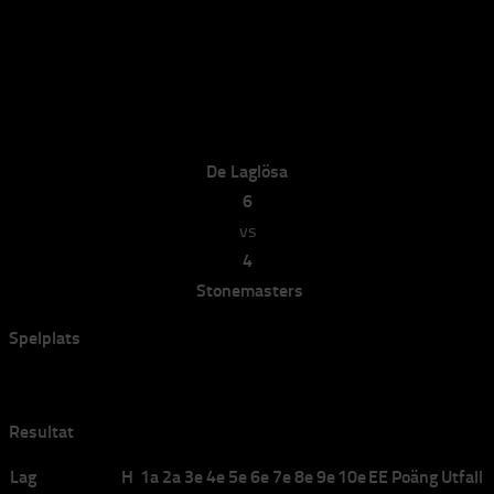
De Laglösa vs Stonemasters
De Laglösa vs Stonemasters
av
elvira
·
2025-01-14
De Laglösa
6
vs
4
Stonemasters
Spelplats
Bana 4
Resultat
Lag
H
1a
2a
3e
4e
5e
6e
7e
8e
9e
10e
EE
Poäng
Utfall