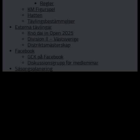
Regler
KM Figurspel
Hatten
Tävlingsbestämmelser
Externa tävlingar
Knö daj in Open 2025
Division II – Västsverige
Distriktsmästerskap
Facebook
GCK på Facebook
Diskussionsgrupp för medlemmar
Säsongsplanering
Hem
Om GCK
Klubbinfo
Styrelsen
Kontaktpersoner
Historia
Curlinghallen
Prova curling
Öppet Hus