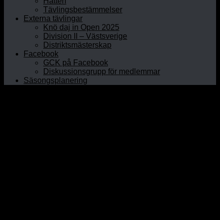
Hatten
Tävlingsbestämmelser
Externa tävlingar
Knö daj in Open 2025
Division II – Västsverige
Distriktsmästerskap
Facebook
GCK på Facebook
Diskussionsgrupp för medlemmar
Säsongsplanering
Hem
Om GCK
Klubbinfo
Styrelsen
Kontaktpersoner
Historia
Curlinghallen
Prova curling
Öppet Hus
Prova på junior
Nybörjarkurser
Rullstolscurling
Medlem