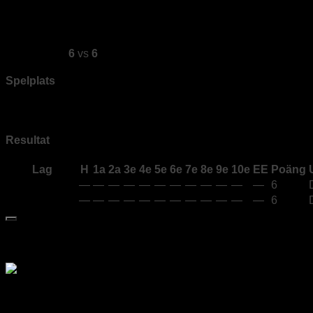
av
elvira
·
2025-03-04
De Laglösa
6
vs
6
Stonemasters
Spelplats
Bana 4
Resultat
Lag
H
1a
2a
3e
4e
5e
6e
7e
8e
9e
10e
EE
Poäng
De Laglösa
—
—
—
—
—
—
—
—
—
—
—
—
6
Stonemasters
—
—
—
—
—
—
—
—
—
—
—
—
6
Medlem i Svenska Curlingförbundet
Div 1 Göteborgsligan