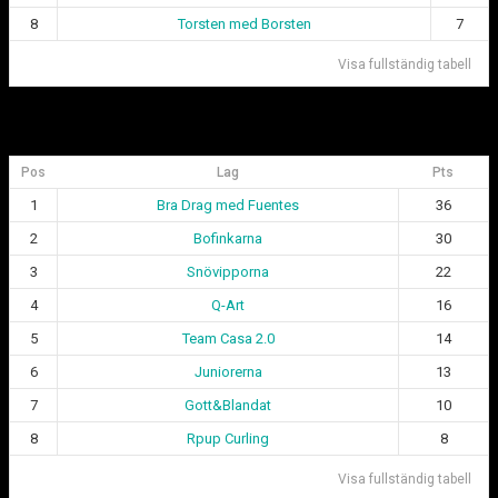
8
Torsten med Borsten
7
Visa fullständig tabell
Div 2 Göteborgsligan
Pos
Lag
Pts
1
Bra Drag med Fuentes
36
2
Bofinkarna
30
3
Snövipporna
22
4
Q-Art
16
5
Team Casa 2.0
14
6
Juniorerna
13
7
Gott&Blandat
10
8
Rpup Curling
8
Visa fullständig tabell