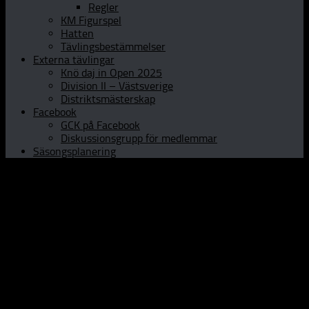
Regler
KM Figurspel
Hatten
Tävlingsbestämmelser
Externa tävlingar
Knö daj in Open 2025
Division II – Västsverige
Distriktsmästerskap
Facebook
GCK på Facebook
Diskussionsgrupp för medlemmar
Säsongsplanering
Hem
Om GCK
Klubbinfo
Styrelsen
Kontaktpersoner
Historia
Curlinghallen
Prova curling
Öppet Hus