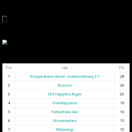
Nästa sida →
Medlem i Svenska Curlingförbundet
Div 1 Göteborgsligan
Pos
Lag
Pts
1
Kroppkakans vänner: Underavdelning 3.7
28
2
Broomz
26
3
Shit Happens Again
23
4
Översläpparna
19
5
Fantastiska 4an
16
6
Stonemasters
15
7
Matarengi
13