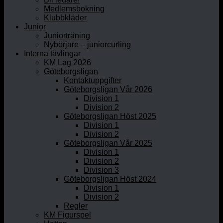
Medlemsbokning
Klubbkläder
Junior
Juniorträning
Nybörjare – juniorcurling
Interna tävlingar
KM Lag 2026
Göteborgsligan
Kontaktuppgifter
Göteborgsligan Vår 2026
Division 1
Division 2
Göteborgsligan Höst 2025
Division 1
Division 2
Göteborgsligan Vår 2025
Division 1
Division 2
Division 3
Göteborgsligan Höst 2024
Division 1
Division 2
Regler
KM Figurspel