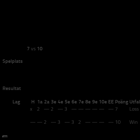
De Laglösa VS Lag Lindgren
De Laglösa VS Lag Lindgren
av
elvira
·
2022-03-13
De Laglösa
7
vs
10
Lindgren (CK Vänersborg)
Spelplats
Bana 2
Resultat
Lag
H
1a
2a
3e
4e
5e
6e
7e
8e
9e
10e
EE
Poäng
Utfal
De Laglösa
x
2
—
2
—
3
—
—
—
—
—
—
7
Loss
Lindgren
(CK
—
—
2
—
3
—
3
2
—
—
—
—
10
Win
Vänersborg)