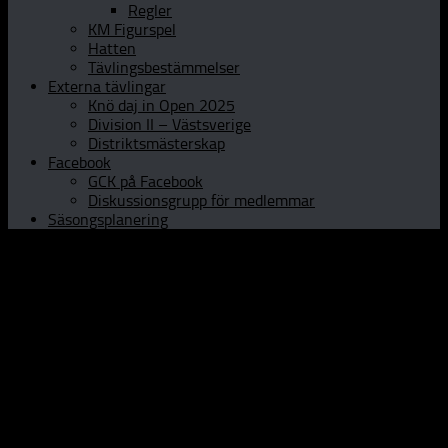
Regler
KM Figurspel
Hatten
Tävlingsbestämmelser
Externa tävlingar
Knö daj in Open 2025
Division II – Västsverige
Distriktsmästerskap
Facebook
GCK på Facebook
Diskussionsgrupp för medlemmar
Säsongsplanering
Hem
Om GCK
Klubbinfo
Styrelsen
Kontaktpersoner
Historia
Curlinghallen
Prova curling
Öppet Hus