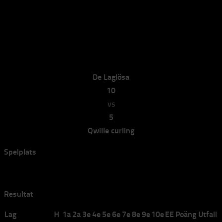
De Laglösa vs Qwille curling
De Laglösa vs Qwille curling
av
elvira
·
2023-11-13
De Laglösa
10
vs
5
Qwille curling
Spelplats
Bana 2
Resultat
Lag
H
1a
2a
3e
4e
5e
6e
7e
8e
9e
10e
EE
Poäng
Utfall