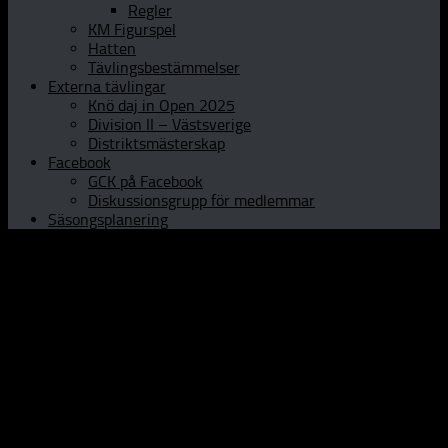
Regler
KM Figurspel
Hatten
Tävlingsbestämmelser
Externa tävlingar
Knö daj in Open 2025
Division II – Västsverige
Distriktsmästerskap
Facebook
GCK på Facebook
Diskussionsgrupp för medlemmar
Säsongsplanering
Hem
Om GCK
Klubbinfo
Styrelsen
Kontaktpersoner
Historia
Curlinghallen
Prova curling
Öppet Hus