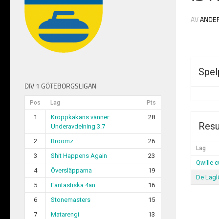
AV
ANDE
Spel
DIV 1 GÖTEBORGSLIGAN
Pos
Lag
Pts
1
Kroppkakans vänner:
28
Resu
Underavdelning 3.7
2
Broomz
26
Lag
3
Shit Happens Again
23
Qwille c
4
Översläpparna
19
De Lagl
5
Fantastiska 4an
16
6
Stonemasters
15
7
Matarengi
13