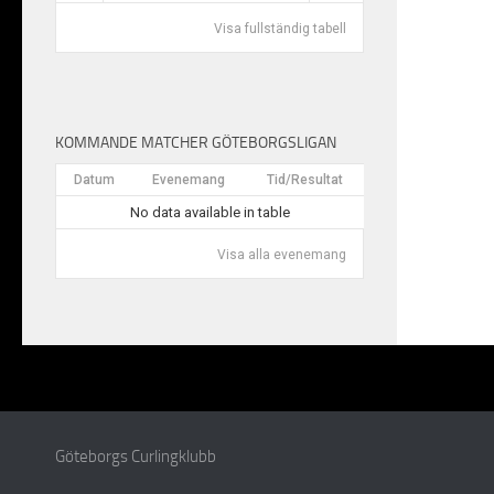
Visa fullständig tabell
KOMMANDE MATCHER GÖTEBORGSLIGAN
Datum
Evenemang
Tid/Resultat
No data available in table
Visa alla evenemang
Göteborgs Curlingklubb