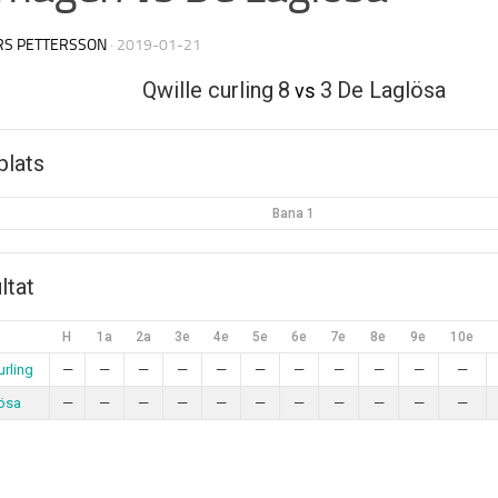
RS PETTERSSON
·
2019-01-21
Qwille curling
8
3
De Laglösa
vs
plats
Bana 1
ltat
H
1a
2a
3e
4e
5e
6e
7e
8e
9e
10e
urling
—
—
—
—
—
—
—
—
—
—
—
ösa
—
—
—
—
—
—
—
—
—
—
—