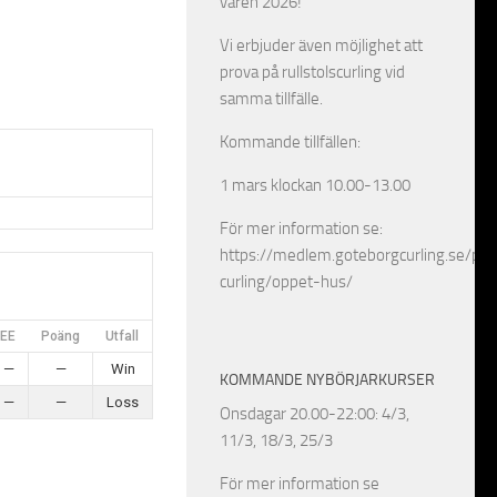
våren 2026!
Vi erbjuder även möjlighet att
prova på rullstolscurling vid
samma tillfälle.
Kommande tillfällen:
1 mars klockan 10.00-13.00
För mer information se:
https://medlem.goteborgcurling.se/pro
curling/oppet-hus/
EE
Poäng
Utfall
—
—
Win
KOMMANDE NYBÖRJARKURSER
—
—
Loss
Onsdagar 20.00-22:00: 4/3,
11/3, 18/3, 25/3
För mer information se