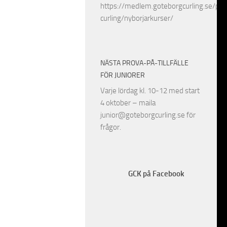
https://medlem.goteborgcurling.se/pro
curling/nyborjarkurser/
NÄSTA PROVA-PÅ-TILLFÄLLE
FÖR JUNIORER
Varje lördag kl. 10-12 med start
4 oktober – maila
junior@goteborgcurling.se för
frågor.
GCK på Facebook