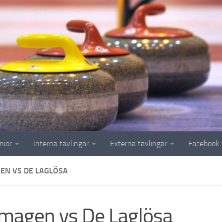
nior
Interna tävlingar
Externa tävlingar
Facebook
GEN VS DE LAGLÖSA
i magen vs De Laglösa