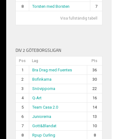
8
Torsten med Borsten
7
Visa fullständig tabell
DIV 2 GÖTEBORGSLIGAN
Pos
Lag
Pts
1
Bra Drag med Fuentes
36
2
Bofinkarna
30
3
Snövipporna
22
4
Q-Art
16
5
Team Casa 2.0
14
6
Juniorerna
13
7
Gott&Blandat
10
8
Rpup Curling
8