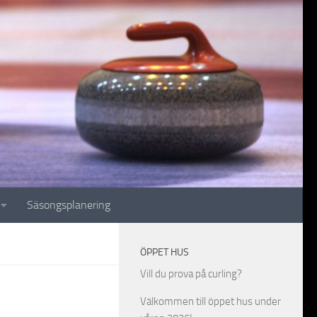
Säsongsplanering
ÖPPET HUS
Vill du prova på curling?
Välkommen till öppet hus under