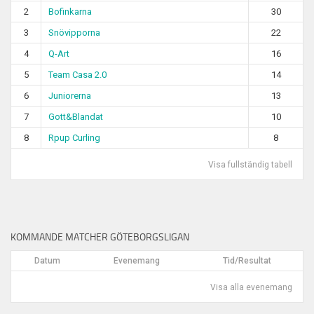
2
Bofinkarna
30
3
Snövipporna
22
4
Q-Art
16
5
Team Casa 2.0
14
6
Juniorerna
13
7
Gott&Blandat
10
8
Rpup Curling
8
Visa fullständig tabell
KOMMANDE MATCHER GÖTEBORGSLIGAN
Datum
Evenemang
Tid/Resultat
Visa alla evenemang