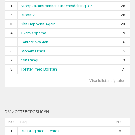
1
Kroppkakans vänner: Underavdelning 3.7
28
2
Broomz
26
3
Shit Happens Again
23
4
Översläpparna
19
5
Fantastiska 4an
16
6
Stonemasters
15
7
Matarengi
13
8
Torsten med Borsten
7
Visa fullständig tabell
DIV 2 GÖTEBORGSLIGAN
Pos
Lag
Pts
1
Bra Drag med Fuentes
36