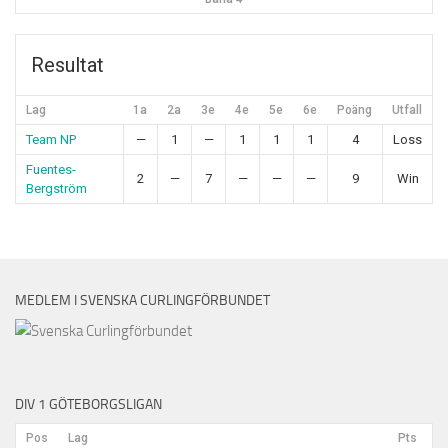
Resultat
Lag
1a
2a
3e
4e
5e
6e
Poäng
Utfall
Team NP
—
1
—
1
1
1
4
Loss
Fuentes-
2
—
7
—
—
—
9
Win
Bergström
MEDLEM I SVENSKA CURLINGFÖRBUNDET
DIV 1 GÖTEBORGSLIGAN
Pos
Lag
Pts