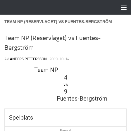
Hoppa till innehåll
TEAM NP (RESERVLAGET) VS FUENTES-BERGSTRÖM
Team NP (Reservlaget) vs Fuentes-
Bergström
AV
ANDERS PETTERSSON
·
2019-10-14
Team NP
4
vs
9
Fuentes-Bergström
Spelplats
Bana 4