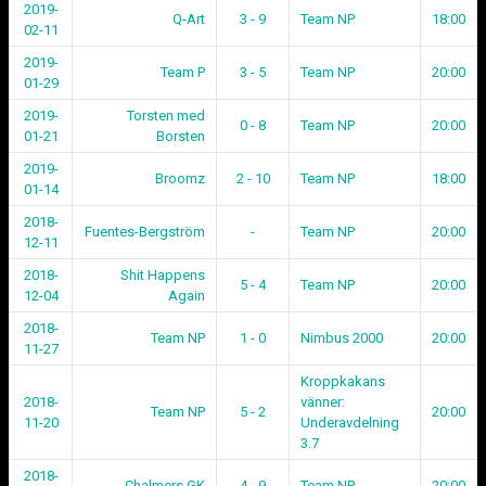
2019-
Q-Art
3 - 9
Team NP
18:00
02-11
2019-
Team P
3 - 5
Team NP
20:00
01-29
2019-
Torsten med
0 - 8
Team NP
20:00
01-21
Borsten
2019-
Broomz
2 - 10
Team NP
18:00
01-14
2018-
Fuentes-Bergström
-
Team NP
20:00
12-11
2018-
Shit Happens
5 - 4
Team NP
20:00
12-04
Again
2018-
Team NP
1 - 0
Nimbus 2000
20:00
11-27
Kroppkakans
2018-
vänner:
Team NP
5 - 2
20:00
11-20
Underavdelning
3.7
2018-
Chalmers GK
4 - 9
Team NP
20:00