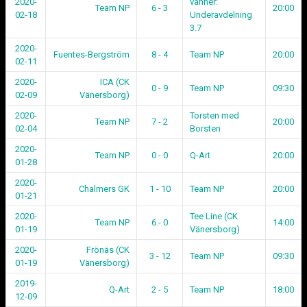
2020-
vänner:
Team NP
6 - 3
20:00
02-18
Underavdelning
3.7
2020-
Fuentes-Bergström
8 - 4
Team NP
20:00
02-11
2020-
ICA (CK
0 - 9
Team NP
09:30
02-09
Vänersborg)
2020-
Torsten med
Team NP
7 - 2
20:00
02-04
Borsten
2020-
Team NP
0 - 0
Q-Art
20:00
01-28
2020-
Chalmers GK
1 - 10
Team NP
20:00
01-21
2020-
Tee Line (CK
Team NP
6 - 0
14:00
01-19
Vänersborg)
2020-
Frönäs (CK
3 - 12
Team NP
09:30
01-19
Vänersborg)
2019-
Q-Art
2 - 5
Team NP
18:00
12-09