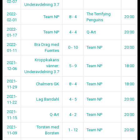
02-07
Underavdelning 3.7
2022-
The Terrifying
Team NP
8 - 4
20:00
02-01
Penguins
2022-
Team NP
4 - 4
Q-Art
20:00
01-17
2022-
Bra Drag med
0 - 10
Team NP
20:00
01-11
Fuentes
Kroppkakans
2021-
vänner:
5 - 9
Team NP
18:00
12-06
Underavdelning 3.7
2021-
Chalmers GK
8 - 4
Team NP
18:00
11-29
2021-
Lag Barrdahl
4 - 5
Team NP
20:00
11-22
2021-
Q-Art
4 - 2
Team NP
20:00
11-15
2021-
Torsten med
1 - 12
Team NP
20:00
11-09
Borsten