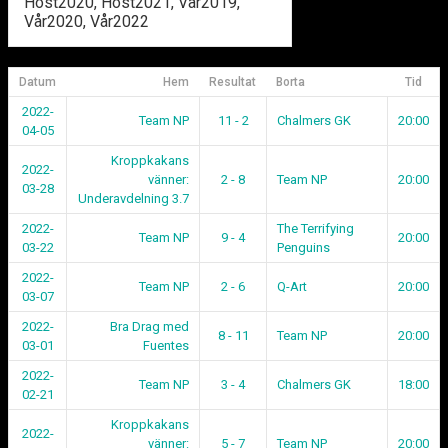
Höst2020, Höst2021, Vår2019,
Vår2020, Vår2022
Datum
Hem
Resultat
Borta
Tid
2022-
Team NP
11 - 2
Chalmers GK
20:00
04-05
Kroppkakans
2022-
vänner:
2 - 8
Team NP
20:00
03-28
Underavdelning 3.7
2022-
The Terrifying
Team NP
9 - 4
20:00
03-22
Penguins
2022-
Team NP
2 - 6
Q-Art
20:00
03-07
2022-
Bra Drag med
8 - 11
Team NP
20:00
03-01
Fuentes
2022-
Team NP
3 - 4
Chalmers GK
18:00
02-21
Kroppkakans
2022-
vänner:
5 - 7
Team NP
20:00