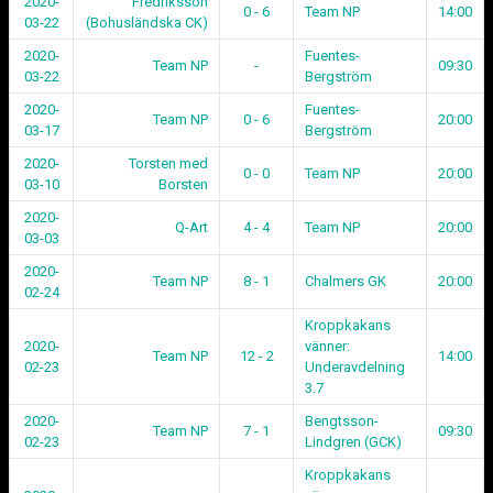
2020-
Fredriksson
0 - 6
Team NP
14:00
03-22
(Bohusländska CK)
2020-
Fuentes-
Team NP
-
09:30
03-22
Bergström
2020-
Fuentes-
Team NP
0 - 6
20:00
03-17
Bergström
2020-
Torsten med
0 - 0
Team NP
20:00
03-10
Borsten
2020-
Q-Art
4 - 4
Team NP
20:00
03-03
2020-
Team NP
8 - 1
Chalmers GK
20:00
02-24
Kroppkakans
2020-
vänner:
Team NP
12 - 2
14:00
02-23
Underavdelning
3.7
2020-
Bengtsson-
Team NP
7 - 1
09:30
02-23
Lindgren (GCK)
Kroppkakans