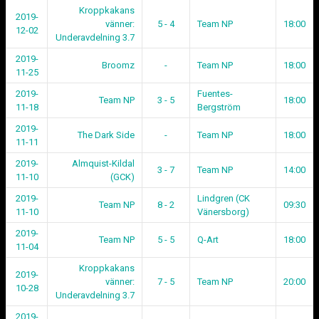
Kroppkakans
2019-
vänner:
5 - 4
Team NP
18:00
12-02
Underavdelning 3.7
2019-
Broomz
-
Team NP
18:00
11-25
2019-
Fuentes-
Team NP
3 - 5
18:00
11-18
Bergström
2019-
The Dark Side
-
Team NP
18:00
11-11
2019-
Almquist-Kildal
3 - 7
Team NP
14:00
11-10
(GCK)
2019-
Lindgren (CK
Team NP
8 - 2
09:30
11-10
Vänersborg)
2019-
Team NP
5 - 5
Q-Art
18:00
11-04
Kroppkakans
2019-
vänner:
7 - 5
Team NP
20:00
10-28
Underavdelning 3.7
2019-