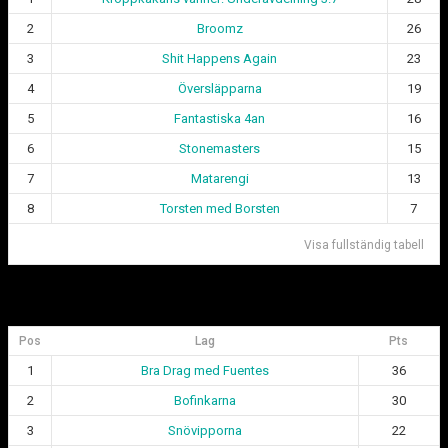
2
Broomz
26
3
Shit Happens Again
23
4
Översläpparna
19
5
Fantastiska 4an
16
6
Stonemasters
15
7
Matarengi
13
8
Torsten med Borsten
7
Visa fullständig tabell
Div 2 Göteborgsligan
Pos
Lag
Pts
1
Bra Drag med Fuentes
36
2
Bofinkarna
30
3
Snövipporna
22