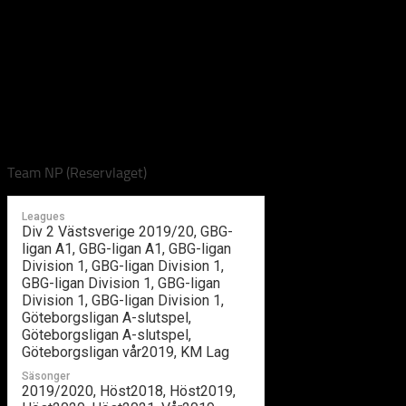
Team NP
Team NP
av
Jonas Edén
·
2018-10-04
Team NP (Reservlaget)
Leagues
Div 2 Västsverige 2019/20, GBG-
ligan A1, GBG-ligan A1, GBG-ligan
Division 1, GBG-ligan Division 1,
GBG-ligan Division 1, GBG-ligan
Division 1, GBG-ligan Division 1,
Göteborgsligan A-slutspel,
Göteborgsligan A-slutspel,
Göteborgsligan vår2019, KM Lag
Säsonger
2019/2020, Höst2018, Höst2019,