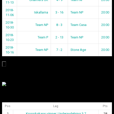
11-13
2018-
Iskallarna
3 - 16
Team NP
20:00
11-06
2018-
Team NP
8 - 3
Team Casa
20:00
10-30
2018-
Team P
2 - 13
Team NP
20:00
10-23
2018-
Team NP
7 - 2
Stone Age
20:00
10-16
Medlem i Svenska Curlingförbundet
Div 1 Göteborgsligan
Pos
Lag
Pts
1
Kroppkakans vänner: Underavdelning 3.7
28