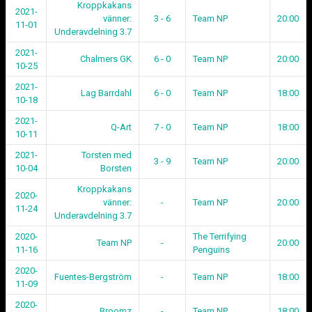
Kroppkakans
2021-
vänner:
3 - 6
Team NP
20:00
11-01
Underavdelning 3.7
2021-
Chalmers GK
6 - 0
Team NP
20:00
10-25
2021-
Lag Barrdahl
6 - 0
Team NP
18:00
10-18
2021-
Q-Art
7 - 0
Team NP
18:00
10-11
2021-
Torsten med
3 - 9
Team NP
20:00
10-04
Borsten
Kroppkakans
2020-
vänner:
-
Team NP
20:00
11-24
Underavdelning 3.7
2020-
The Terrifying
Team NP
-
20:00
11-16
Penguins
2020-
Fuentes-Bergström
-
Team NP
18:00
11-09
2020-
Broomz
-
Team NP
18:00