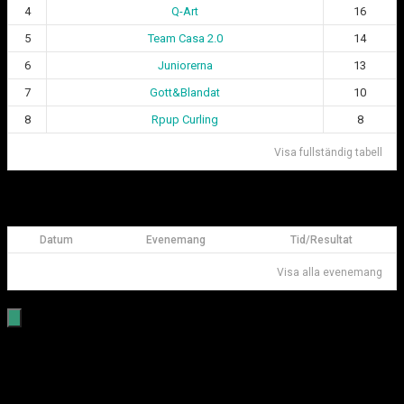
4
Q-Art
16
5
Team Casa 2.0
14
6
Juniorerna
13
7
Gott&Blandat
10
8
Rpup Curling
8
Visa fullständig tabell
Kommande matcher Göteborgsligan
Datum
Evenemang
Tid/Resultat
Visa alla evenemang
Öppet Hus
Vill du prova på curling?