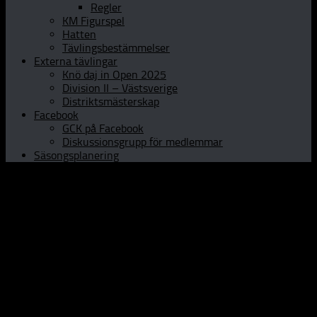
Regler
KM Figurspel
Hatten
Tävlingsbestämmelser
Externa tävlingar
Knö daj in Open 2025
Division II – Västsverige
Distriktsmästerskap
Facebook
GCK på Facebook
Diskussionsgrupp för medlemmar
Säsongsplanering
Hem
Om GCK
Klubbinfo
Styrelsen
Kontaktpersoner
Historia
Curlinghallen
Prova curling
Öppet Hus