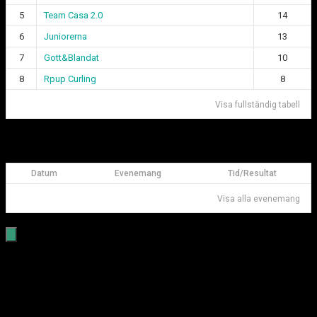
5
Team Casa 2.0
14
6
Juniorerna
13
7
Gott&Blandat
10
8
Rpup Curling
8
Visa fullständig tabell
Kommande matcher Göteborgsligan
Datum
Evenemang
Tid/Resultat
Visa alla evenemang
Öppet Hus
Vill du prova på curling?
Välkommen till öppet hus under våren 2026!