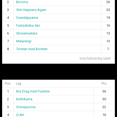
2
Broomz
26
3
Shit Happens Again
23
4
Översläpparna
19
5
Fantastiska 4an
16
6
Stonemasters
15
7
Matarengi
13
8
Torsten med Borsten
7
Visa fullständig tabell
Div 2 Göteborgsligan
Pos
Lag
Pts
1
Bra Drag med Fuentes
36
2
Bofinkarna
30
3
Snövipporna
22
4
Q-Art
16