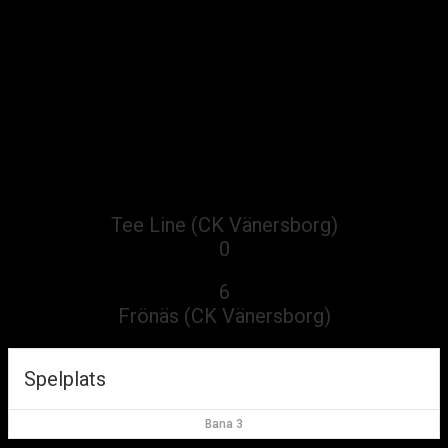
Tee Line (CK Vänersborg) vs
Frönäs (CK Vänersborg)
Tee Line (CK Vänersborg) vs Frönäs (CK
Vänersborg)
av
Anders Pettersson
·
2019-11-10
Tee Line (CK Vänersborg)
0
vs
6
Frönäs (CK Vänersborg)
Spelplats
Bana 3