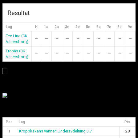
Resultat
Lag
H
1a
2a
3e
4e
5e
6e
7e
8e
9e
Tee Line (CK
—
—
—
—
—
—
—
—
—
—
Vänersborg)
Frönäs (CK
—
—
—
—
—
—
—
—
—
—
Vänersborg)
Medlem i Svenska Curlingförbundet
Div 1 Göteborgsligan
Pos
Lag
Pts
1
Kroppkakans vänner: Underavdelning 3.7
28