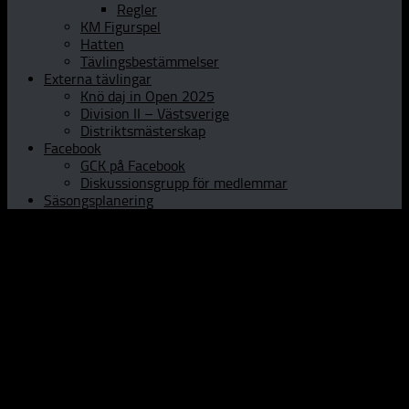
Regler
KM Figurspel
Hatten
Tävlingsbestämmelser
Externa tävlingar
Knö daj in Open 2025
Division II – Västsverige
Distriktsmästerskap
Facebook
GCK på Facebook
Diskussionsgrupp för medlemmar
Säsongsplanering
Hem
Om GCK
Klubbinfo
Styrelsen
Kontaktpersoner
Historia
Curlinghallen
Prova curling
Öppet Hus