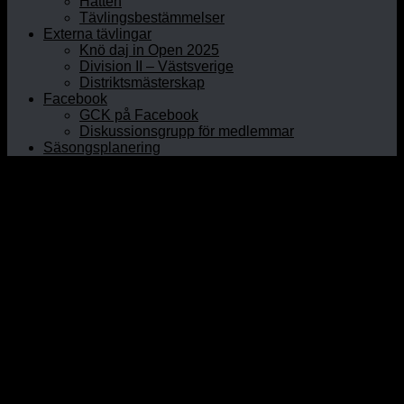
Hatten
Tävlingsbestämmelser
Externa tävlingar
Knö daj in Open 2025
Division II – Västsverige
Distriktsmästerskap
Facebook
GCK på Facebook
Diskussionsgrupp för medlemmar
Säsongsplanering
Hem
Om GCK
Klubbinfo
Styrelsen
Kontaktpersoner
Historia
Curlinghallen
Prova curling
Öppet Hus
Prova på junior
Nybörjarkurser
Rullstolscurling
Medlem