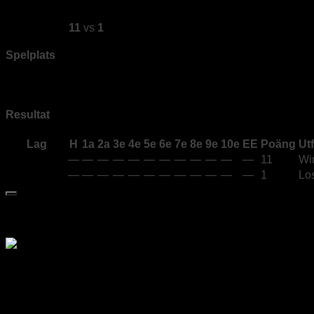
av
Jonas Edén
·
2022-10-24
De Laglösa
11
vs
1
Matarengi
Spelplats
Bana 1
Resultat
Lag
H
1a
2a
3e
4e
5e
6e
7e
8e
9e
10e
EE
Poäng
Utf
De Laglösa
—
—
—
—
—
—
—
—
—
—
—
—
11
Wi
Matarengi
—
—
—
—
—
—
—
—
—
—
—
—
1
Lo
Medlem i Svenska Curlingförbundet
Div 1 Göteborgsligan
Pos
Lag
Pts