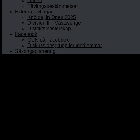
Hatten
Tävlingsbestämmelser
Externa tävlingar
Knö daj in Open 2025
Division II – Västsverige
Distriktsmästerskap
Facebook
GCK på Facebook
Diskussionsgrupp för medlemmar
Säsongsplanering
Hem
Om GCK
Klubbinfo
Styrelsen
Kontaktpersoner
Historia
Curlinghallen
Prova curling
Öppet Hus
Prova på junior
Nybörjarkurser
Rullstolscurling
Medlem