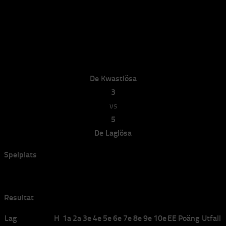
De Kwastlösa vs De Laglösa
De Kwastlösa vs De Laglösa
av
elvira
·
2024-11-11
De Kwastlösa
3
vs
5
De Laglösa
Spelplats
Bana 2
Resultat
Lag
H
1a
2a
3e
4e
5e
6e
7e
8e
9e
10e
EE
Poäng
Utfall