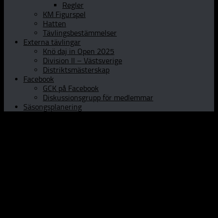
Regler
KM Figurspel
Hatten
Tävlingsbestämmelser
Externa tävlingar
Knö daj in Open 2025
Division II – Västsverige
Distriktsmästerskap
Facebook
GCK på Facebook
Diskussionsgrupp för medlemmar
Säsongsplanering
Hem
Om GCK
Klubbinfo
Styrelsen
Kontaktpersoner
Historia
Curlinghallen
Prova curling
Öppet Hus