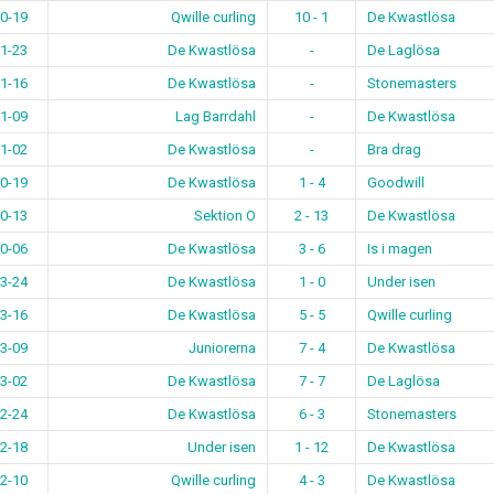
0-19
Qwille curling
10 - 1
De Kwastlösa
1-23
De Kwastlösa
-
De Laglösa
1-16
De Kwastlösa
-
Stonemasters
1-09
Lag Barrdahl
-
De Kwastlösa
1-02
De Kwastlösa
-
Bra drag
0-19
De Kwastlösa
1 - 4
Goodwill
0-13
Sektion O
2 - 13
De Kwastlösa
0-06
De Kwastlösa
3 - 6
Is i magen
3-24
De Kwastlösa
1 - 0
Under isen
3-16
De Kwastlösa
5 - 5
Qwille curling
3-09
Juniorerna
7 - 4
De Kwastlösa
3-02
De Kwastlösa
7 - 7
De Laglösa
2-24
De Kwastlösa
6 - 3
Stonemasters
2-18
Under isen
1 - 12
De Kwastlösa
2-10
Qwille curling
4 - 3
De Kwastlösa