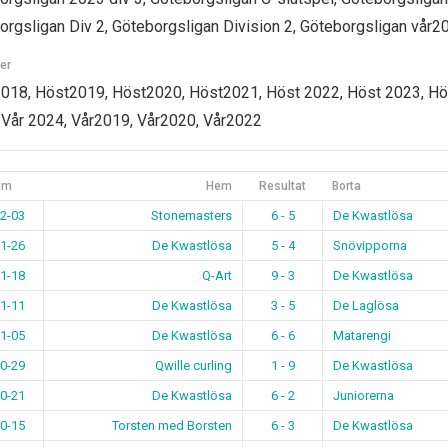
orgsligan Div 2, Göteborgsligan Division 2, Göteborgsligan vår2
er
018, Höst2019, Höst2020, Höst2021, Höst 2022, Höst 2023, Hö
 Vår 2024, Vår2019, Vår2020, Vår2022
um
Hem
Resultat
Borta
2-03
Stonemasters
6 - 5
De Kwastlösa
1-26
De Kwastlösa
5 - 4
Snövipporna
1-18
Q-Art
9 - 3
De Kwastlösa
1-11
De Kwastlösa
3 - 5
De Laglösa
1-05
De Kwastlösa
6 - 6
Matarengi
0-29
Qwille curling
1 - 9
De Kwastlösa
0-21
De Kwastlösa
6 - 2
Juniorerna
0-15
Torsten med Borsten
6 - 3
De Kwastlösa