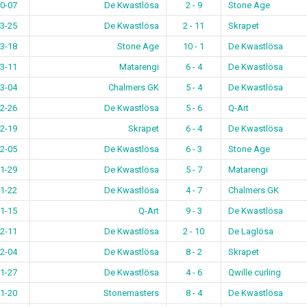
0-07
De Kwastlösa
2 - 9
Stone Age
3-25
De Kwastlösa
2 - 11
Skrapet
3-18
Stone Age
10 - 1
De Kwastlösa
3-11
Matarengi
6 - 4
De Kwastlösa
3-04
Chalmers GK
5 - 4
De Kwastlösa
2-26
De Kwastlösa
5 - 6
Q-Art
2-19
Skrapet
6 - 4
De Kwastlösa
2-05
De Kwastlösa
6 - 3
Stone Age
1-29
De Kwastlösa
5 - 7
Matarengi
1-22
De Kwastlösa
4 - 7
Chalmers GK
1-15
Q-Art
9 - 3
De Kwastlösa
2-11
De Kwastlösa
2 - 10
De Laglösa
2-04
De Kwastlösa
8 - 2
Skrapet
1-27
De Kwastlösa
4 - 6
Qwille curling
1-20
Stonemasters
8 - 4
De Kwastlösa