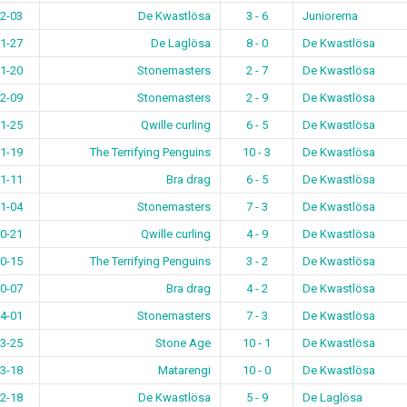
2-03
De Kwastlösa
3 - 6
Juniorerna
1-27
De Laglösa
8 - 0
De Kwastlösa
1-20
Stonemasters
2 - 7
De Kwastlösa
2-09
Stonemasters
2 - 9
De Kwastlösa
1-25
Qwille curling
6 - 5
De Kwastlösa
1-19
The Terrifying Penguins
10 - 3
De Kwastlösa
1-11
Bra drag
6 - 5
De Kwastlösa
1-04
Stonemasters
7 - 3
De Kwastlösa
0-21
Qwille curling
4 - 9
De Kwastlösa
0-15
The Terrifying Penguins
3 - 2
De Kwastlösa
0-07
Bra drag
4 - 2
De Kwastlösa
4-01
Stonemasters
7 - 3
De Kwastlösa
3-25
Stone Age
10 - 1
De Kwastlösa
3-18
Matarengi
10 - 0
De Kwastlösa
2-18
De Kwastlösa
5 - 9
De Laglösa