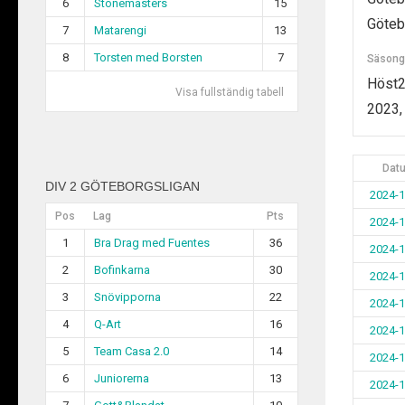
6
Stonemasters
15
Göteb
7
Matarengi
13
8
Torsten med Borsten
7
Säsong
Höst2
Visa fullständig tabell
2023,
Dat
DIV 2 GÖTEBORGSLIGAN
2024-1
Pos
Lag
Pts
2024-1
1
Bra Drag med Fuentes
36
2024-1
2
Bofinkarna
30
2024-1
3
Snövipporna
22
2024-1
4
Q-Art
16
2024-1
5
Team Casa 2.0
14
2024-1
6
Juniorerna
13
2024-1