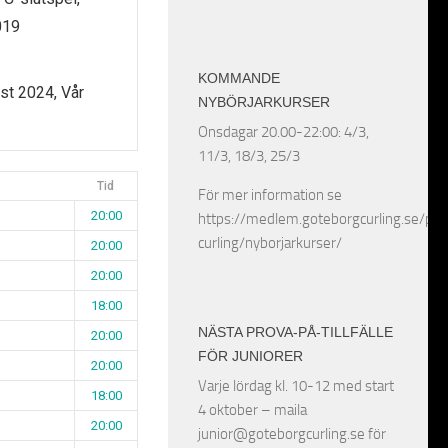
019
KOMMANDE
st 2024, Vår
NYBÖRJARKURSER
Onsdagar 20.00-22:00: 4/3,
11/3, 18/3, 25/3
Tid
För mer information se
20:00
https://medlem.goteborgcurling.se/pro
curling/nyborjarkurser/
20:00
20:00
18:00
NÄSTA PROVA-PÅ-TILLFÄLLE
20:00
FÖR JUNIORER
20:00
Varje lördag kl. 10-12 med start
18:00
4 oktober – maila
20:00
junior@goteborgcurling.se för