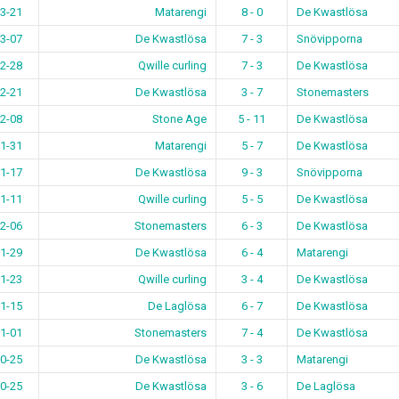
3-21
Matarengi
8 - 0
De Kwastlösa
3-07
De Kwastlösa
7 - 3
Snövipporna
2-28
Qwille curling
7 - 3
De Kwastlösa
2-21
De Kwastlösa
3 - 7
Stonemasters
2-08
Stone Age
5 - 11
De Kwastlösa
1-31
Matarengi
5 - 7
De Kwastlösa
1-17
De Kwastlösa
9 - 3
Snövipporna
1-11
Qwille curling
5 - 5
De Kwastlösa
2-06
Stonemasters
6 - 3
De Kwastlösa
1-29
De Kwastlösa
6 - 4
Matarengi
1-23
Qwille curling
3 - 4
De Kwastlösa
1-15
De Laglösa
6 - 7
De Kwastlösa
1-01
Stonemasters
7 - 4
De Kwastlösa
0-25
De Kwastlösa
3 - 3
Matarengi
0-25
De Kwastlösa
3 - 6
De Laglösa