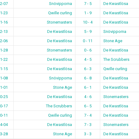
2-07
Snövipporna
7 - 5
De Kwastlösa
1-23
Qwille curling
1 - 9
De Kwastlösa
1-16
Stonemasters
10 - 4
De Kwastlösa
2-13
De Kwastlösa
5 - 9
Snövipporna
2-06
De Kwastlösa
0 - 11
Stone Age
1-28
Stonemasters
0 - 6
De Kwastlösa
1-22
De Kwastlösa
4 - 5
The Scrubbers
1-15
De Kwastlösa
6 - 3
Qwille curling
1-08
Snövipporna
6 - 8
De Kwastlösa
1-01
Stone Age
6 - 1
De Kwastlösa
0-25
De Kwastlösa
4 - 6
Stonemasters
0-17
The Scrubbers
6 - 5
De Kwastlösa
0-11
Qwille curling
7 - 4
De Kwastlösa
4-04
De Kwastlösa
7 - 3
Stonemasters
3-28
Stone Age
3 - 3
De Kwastlösa