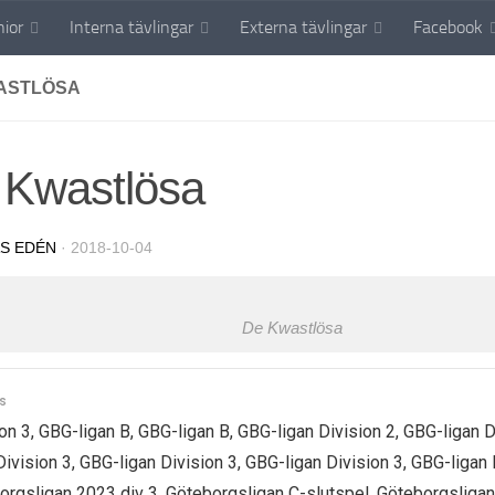
nior
Interna tävlingar
Externa tävlingar
Facebook
ASTLÖSA
 Kwastlösa
S EDÉN
·
2018-10-04
De Kwastlösa
s
on 3, GBG-ligan B, GBG-ligan B, GBG-ligan Division 2, GBG-ligan D
Division 3, GBG-ligan Division 3, GBG-ligan Division 3, GBG-ligan 
orgsligan 2023 div 3, Göteborgsligan C-slutspel, Göteborgsligan