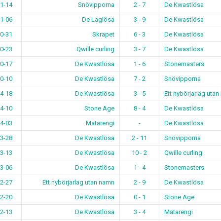
1-14
Snövipporna
2 - 7
De Kwastlösa
1-06
De Laglösa
3 - 9
De Kwastlösa
0-31
Skrapet
6 - 3
De Kwastlösa
0-23
Qwille curling
3 - 7
De Kwastlösa
0-17
De Kwastlösa
1 - 6
Stonemasters
0-10
De Kwastlösa
7 - 2
Snövipporna
4-18
De Kwastlösa
3 - 5
Ett nybörjarlag uta
4-10
Stone Age
8 - 4
De Kwastlösa
4-03
Matarengi
-
De Kwastlösa
3-28
De Kwastlösa
2 - 11
Snövipporna
3-13
De Kwastlösa
10 - 2
Qwille curling
3-06
De Kwastlösa
1 - 4
Stonemasters
2-27
Ett nybörjarlag utan namn
2 - 9
De Kwastlösa
2-20
De Kwastlösa
0 - 1
Stone Age
2-13
De Kwastlösa
3 - 4
Matarengi