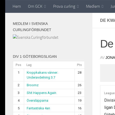
Hem
Om GCK
Prova curling
Medlem
Ju
Hoppa till innehåll
DE KW
MEDLEM I SVENSKA
CURLINGFÖRBUNDET
De
DIV 1 GÖTEBORGSLIGAN
AV
JONA
Pos
Lag
Pts
1
Kroppkakans vänner:
28
Underavdelning 3.7
2
Broomz
26
3
Shit Happens Again
23
League
Divisi
4
Översläpparna
19
ligan 
5
Fantastiska 4an
16
Göteb