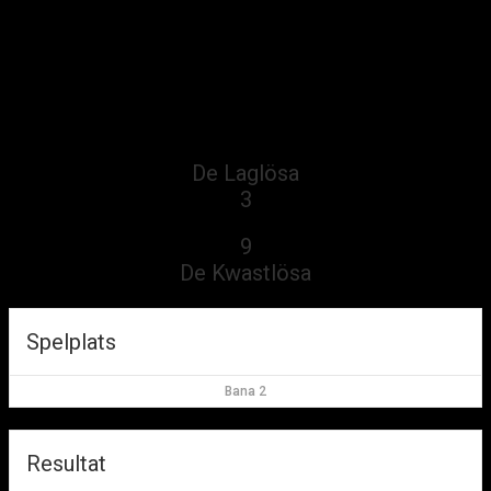
De Laglösa vs De Kwastlösa
De Laglösa vs De Kwastlösa
av
elvira
·
2023-11-06
De Laglösa
3
vs
9
De Kwastlösa
Spelplats
Bana 2
Resultat