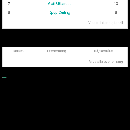
7
Gott&Blandat
10
8
Rpup Curling
8
Visa fullständig tabell
Kommande matcher Göteborgsligan
Datum
Evenemang
Tid/Resultat
Visa alla evenemang
Öppet Hus
Vill du prova på curling?
Välkommen till öppet hus under våren 2026!
Vi erbjuder även möjlighet att prova på rullstolscurling vid
samma tillfälle.