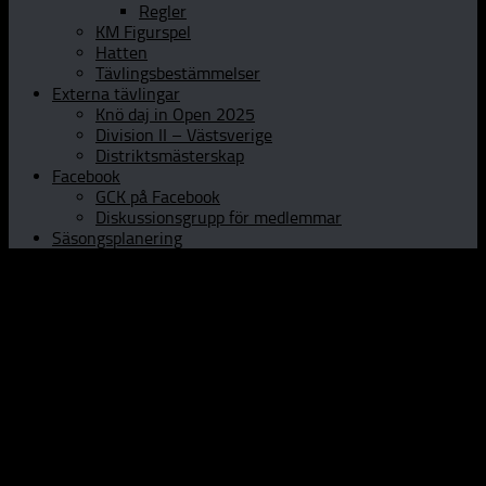
Regler
KM Figurspel
Hatten
Tävlingsbestämmelser
Externa tävlingar
Knö daj in Open 2025
Division II – Västsverige
Distriktsmästerskap
Facebook
GCK på Facebook
Diskussionsgrupp för medlemmar
Säsongsplanering
Hem
Om GCK
Klubbinfo
Styrelsen
Kontaktpersoner
Historia
Curlinghallen
Prova curling
Öppet Hus