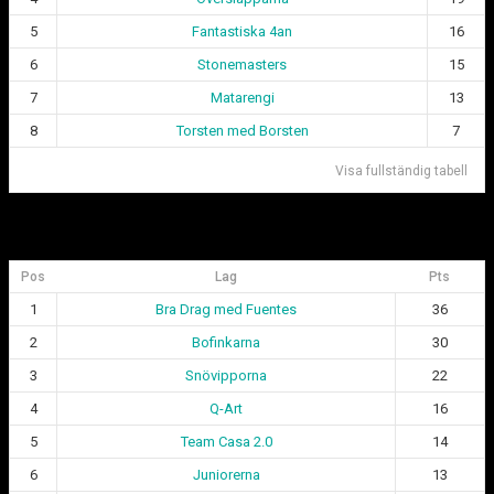
5
Fantastiska 4an
16
6
Stonemasters
15
7
Matarengi
13
8
Torsten med Borsten
7
Visa fullständig tabell
Div 2 Göteborgsligan
Pos
Lag
Pts
1
Bra Drag med Fuentes
36
2
Bofinkarna
30
3
Snövipporna
22
4
Q-Art
16
5
Team Casa 2.0
14
6
Juniorerna
13