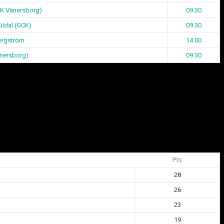
CK Vänersborg)
09:30
ildal (GCK)
09:30
ergström
14:00
änersborg)
09:30
Pts
28
26
23
19