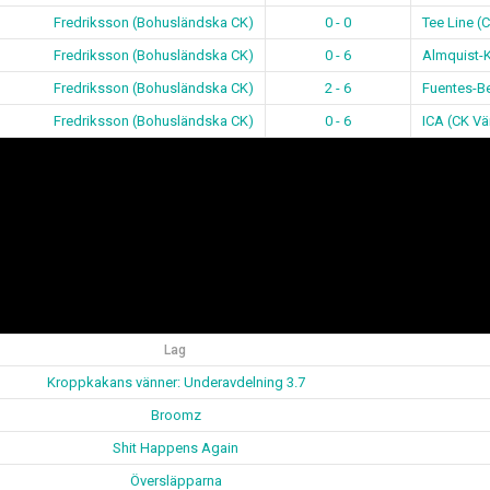
Fredriksson (Bohusländska CK)
0 - 0
Tee Line (
Fredriksson (Bohusländska CK)
0 - 6
Almquist-K
Fredriksson (Bohusländska CK)
2 - 6
Fuentes-B
Fredriksson (Bohusländska CK)
0 - 6
ICA (CK V
Lag
Kroppkakans vänner: Underavdelning 3.7
Broomz
Shit Happens Again
Översläpparna