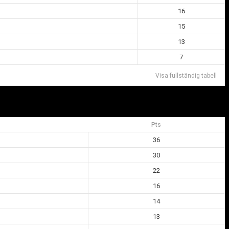
16
15
13
7
Visa fullständig tabell
Pts
36
30
22
16
14
13