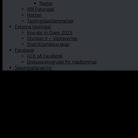
Regler
KM Figurspel
Hatten
Tävlingsbestämmelser
Externa tävlingar
Knö daj in Open 2025
Division II – Västsverige
Distriktsmästerskap
Facebook
GCK på Facebook
Diskussionsgrupp för medlemmar
Säsongsplanering
Hem
Om GCK
Klubbinfo
Styrelsen
Kontaktpersoner
Historia
Curlinghallen
Prova curling
Öppet Hus