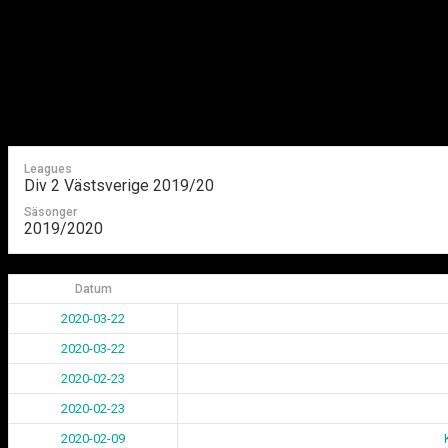
Fredriksson (Bohusländska CK)
Fredriksson (Bohusländska CK)
av
Anders Pettersson
·
2019-11-03
Leagues
Div 2 Västsverige 2019/20
Säsonger
2019/2020
Datum
2020-03-22
2020-03-22
2020-02-23
2020-02-23
2020-02-09