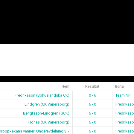
Hem
Resultat
Borta
Fredriksson (Bohusländska CK)
0 - 6
Team NP
Lindgren (CK Vänersborg)
6 - 0
Fredrikss
Bengtsson-Lindgren (GCK)
6 - 0
Fredrikss
Frönäs (CK Vänersborg)
6 - 0
Fredrikss
Kroppkakans vänner: Underavdelning 3.7
6 - 0
Fredrikss