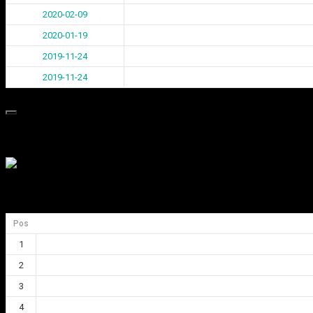
2020-02-09
2020-01-19
2019-11-24
2019-11-24
Medlem i Svenska Curlingförbundet
Div 1 Göteborgsligan
Pos
1
2
3
4